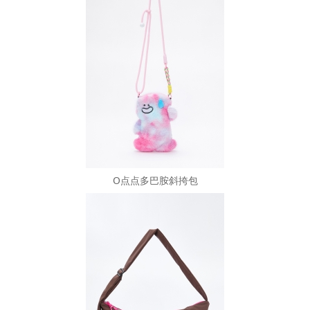
O点点多巴胺斜挎包